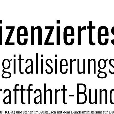
amts (KBA) und stehen im Austausch mit dem Bundesministerium für Di