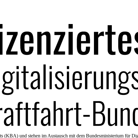
amts (KBA) und stehen im Austausch mit dem Bundesministerium für Di