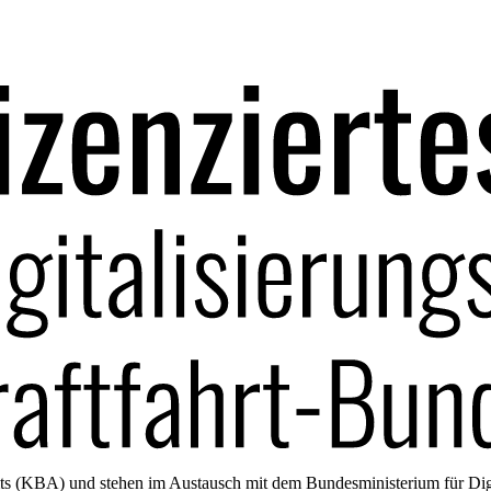
amts (KBA) und stehen im Austausch mit dem Bundesministerium für Di