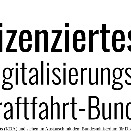
amts (KBA) und stehen im Austausch mit dem Bundesministerium für Di