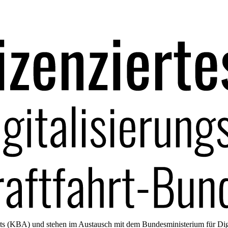
amts (KBA) und stehen im Austausch mit dem Bundesministerium für Di