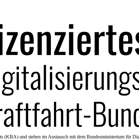
amts (KBA) und stehen im Austausch mit dem Bundesministerium für Di