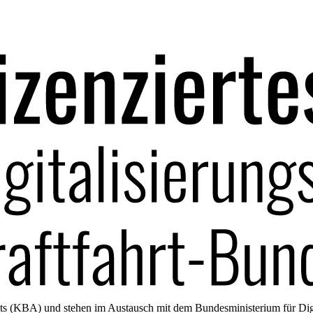
amts (KBA) und stehen im Austausch mit dem Bundesministerium für Di