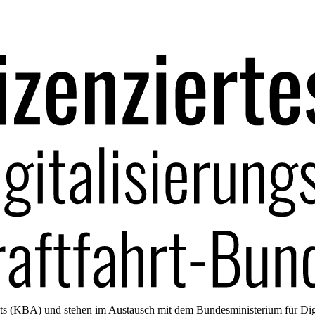
amts (KBA) und stehen im Austausch mit dem Bundesministerium für Di