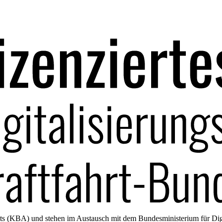
amts (KBA) und stehen im Austausch mit dem Bundesministerium für Di