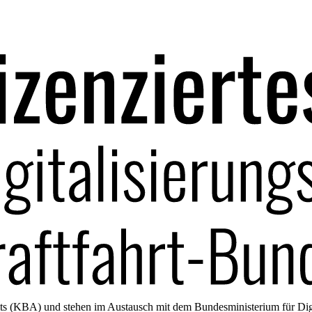
amts (KBA) und stehen im Austausch mit dem Bundesministerium für Di