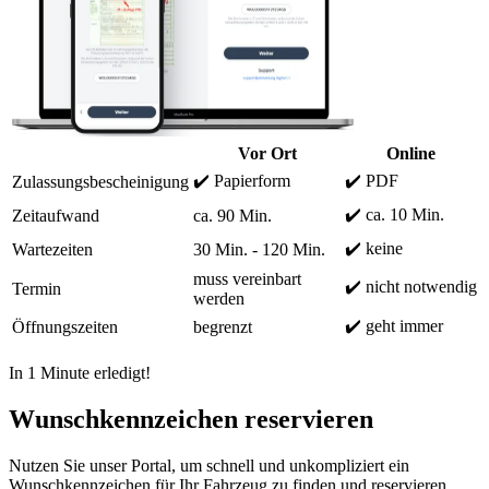
Vor Ort
Online
✔️ Papierform
✔️ PDF
Zulassungsbescheinigung
✔️ ca. 10 Min.
Zeitaufwand
ca. 90 Min.
✔️ keine
Wartezeiten
30 Min. - 120 Min.
muss vereinbart
✔️ nicht notwendig
Termin
werden
✔️ geht immer
Öffnungszeiten
begrenzt
In 1 Minute erledigt!
Wunschkennzeichen reservieren
Nutzen Sie unser Portal, um schnell und unkompliziert ein
Wunschkennzeichen für Ihr Fahrzeug zu finden und reservieren.