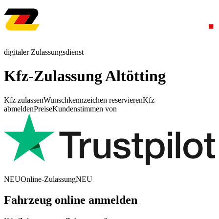
digitaler Zulassungsdienst
Kfz-Zulassung Altötting
Kfz zulassen
Wunschkennzeichen reservieren
Kfz
abmelden
Preise
Kundenstimmen von
NEU
Online-Zulassung
NEU
Fahrzeug online anmelden