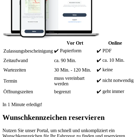
Vor Ort
Online
✔️ Papierform
✔️ PDF
Zulassungsbescheinigung
✔️ ca. 10 Min.
Zeitaufwand
ca. 90 Min.
✔️ keine
Wartezeiten
30 Min. - 120 Min.
muss vereinbart
✔️ nicht notwendig
Termin
werden
✔️ geht immer
Öffnungszeiten
begrenzt
In 1 Minute erledigt!
Wunschkennzeichen reservieren
Nutzen Sie unser Portal, um schnell und unkompliziert ein
Wunschkennzeichen für Ihr Fahrzeug zu finden und reservieren.