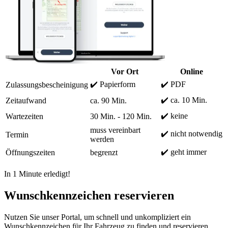
Vor Ort
Online
✔️ Papierform
✔️ PDF
Zulassungsbescheinigung
✔️ ca. 10 Min.
Zeitaufwand
ca. 90 Min.
✔️ keine
Wartezeiten
30 Min. - 120 Min.
muss vereinbart
✔️ nicht notwendig
Termin
werden
✔️ geht immer
Öffnungszeiten
begrenzt
In 1 Minute erledigt!
Wunschkennzeichen reservieren
Nutzen Sie unser Portal, um schnell und unkompliziert ein
Wunschkennzeichen für Ihr Fahrzeug zu finden und reservieren.