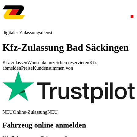
digitaler Zulassungsdienst
Kfz-Zulassung Bad Säckingen
Kfz zulassen
Wunschkennzeichen reservieren
Kfz
abmelden
Preise
Kundenstimmen von
NEU
Online-Zulassung
NEU
Fahrzeug online anmelden