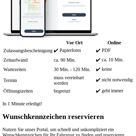
Vor Ort
Online
✔️ Papierform
✔️ PDF
Zulassungsbescheinigung
✔️ ca. 10 Min.
Zeitaufwand
ca. 90 Min.
✔️ keine
Wartezeiten
30 Min. - 120 Min.
muss vereinbart
✔️ nicht notwendig
Termin
werden
✔️ geht immer
Öffnungszeiten
begrenzt
In 1 Minute erledigt!
Wunschkennzeichen reservieren
Nutzen Sie unser Portal, um schnell und unkompliziert ein
Wunschkennzeichen für Ihr Fahrzeug zu finden und reservieren.