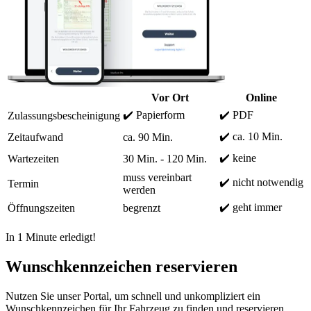
Vor Ort
Online
✔️ Papierform
✔️ PDF
Zulassungsbescheinigung
✔️ ca. 10 Min.
Zeitaufwand
ca. 90 Min.
✔️ keine
Wartezeiten
30 Min. - 120 Min.
muss vereinbart
✔️ nicht notwendig
Termin
werden
✔️ geht immer
Öffnungszeiten
begrenzt
In 1 Minute erledigt!
Wunschkennzeichen reservieren
Nutzen Sie unser Portal, um schnell und unkompliziert ein
Wunschkennzeichen für Ihr Fahrzeug zu finden und reservieren.