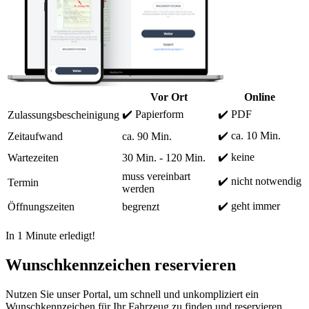
Vor Ort
Online
✔️ Papierform
✔️ PDF
Zulassungsbescheinigung
✔️ ca. 10 Min.
Zeitaufwand
ca. 90 Min.
✔️ keine
Wartezeiten
30 Min. - 120 Min.
muss vereinbart
✔️ nicht notwendig
Termin
werden
✔️ geht immer
Öffnungszeiten
begrenzt
In 1 Minute erledigt!
Wunschkennzeichen reservieren
Nutzen Sie unser Portal, um schnell und unkompliziert ein
Wunschkennzeichen für Ihr Fahrzeug zu finden und reservieren.