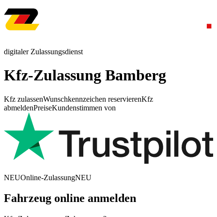
digitaler Zulassungsdienst
Kfz-Zulassung Bamberg
Kfz zulassen
Wunschkennzeichen reservieren
Kfz
abmelden
Preise
Kundenstimmen von
NEU
Online-Zulassung
NEU
Fahrzeug online anmelden