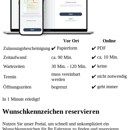
Vor Ort
Online
✔️ Papierform
✔️ PDF
Zulassungsbescheinigung
✔️ ca. 10 Min.
Zeitaufwand
ca. 90 Min.
✔️ keine
Wartezeiten
30 Min. - 120 Min.
muss vereinbart
✔️ nicht notwendig
Termin
werden
✔️ geht immer
Öffnungszeiten
begrenzt
In 1 Minute erledigt!
Wunschkennzeichen reservieren
Nutzen Sie unser Portal, um schnell und unkompliziert ein
Wunschkennzeichen für Ihr Fahrzeug zu finden und reservieren.