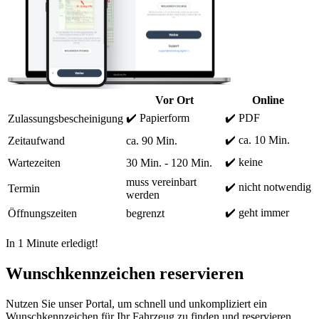
Vor Ort
Online
✔️ Papierform
✔️ PDF
Zulassungsbescheinigung
✔️ ca. 10 Min.
Zeitaufwand
ca. 90 Min.
✔️ keine
Wartezeiten
30 Min. - 120 Min.
muss vereinbart
✔️ nicht notwendig
Termin
werden
✔️ geht immer
Öffnungszeiten
begrenzt
In 1 Minute erledigt!
Wunschkennzeichen reservieren
Nutzen Sie unser Portal, um schnell und unkompliziert ein
Wunschkennzeichen für Ihr Fahrzeug zu finden und reservieren.