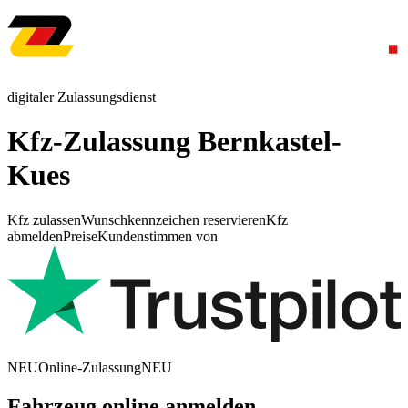
digitaler Zulassungsdienst
Kfz-Zulassung Bernkastel-
Kues
Kfz zulassen
Wunschkennzeichen reservieren
Kfz
abmelden
Preise
Kundenstimmen von
NEU
Online-Zulassung
NEU
Fahrzeug online anmelden