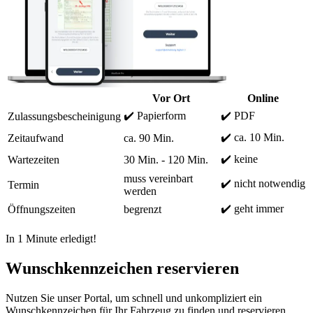
Vor Ort
Online
✔️ Papierform
✔️ PDF
Zulassungsbescheinigung
✔️ ca. 10 Min.
Zeitaufwand
ca. 90 Min.
✔️ keine
Wartezeiten
30 Min. - 120 Min.
muss vereinbart
✔️ nicht notwendig
Termin
werden
✔️ geht immer
Öffnungszeiten
begrenzt
In 1 Minute erledigt!
Wunschkennzeichen reservieren
Nutzen Sie unser Portal, um schnell und unkompliziert ein
Wunschkennzeichen für Ihr Fahrzeug zu finden und reservieren.