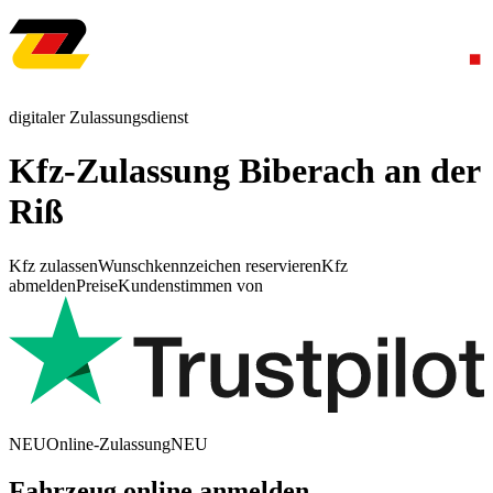
digitaler Zulassungsdienst
Kfz-Zulassung Biberach an der
Riß
Kfz zulassen
Wunschkennzeichen reservieren
Kfz
abmelden
Preise
Kundenstimmen von
NEU
Online-Zulassung
NEU
Fahrzeug online anmelden