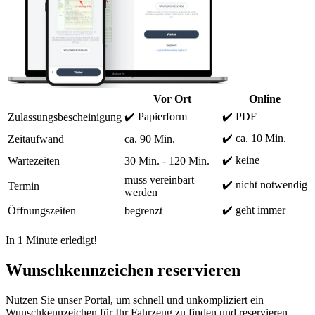
Vor Ort
Online
✔️ Papierform
✔️ PDF
Zulassungsbescheinigung
✔️ ca. 10 Min.
Zeitaufwand
ca. 90 Min.
✔️ keine
Wartezeiten
30 Min. - 120 Min.
muss vereinbart
✔️ nicht notwendig
Termin
werden
✔️ geht immer
Öffnungszeiten
begrenzt
In 1 Minute erledigt!
Wunschkennzeichen reservieren
Nutzen Sie unser Portal, um schnell und unkompliziert ein
Wunschkennzeichen für Ihr Fahrzeug zu finden und reservieren.