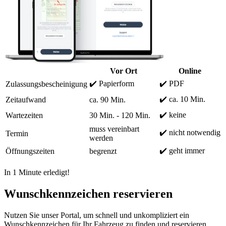
Vor Ort
Online
✔️ Papierform
✔️ PDF
Zulassungsbescheinigung
✔️ ca. 10 Min.
Zeitaufwand
ca. 90 Min.
✔️ keine
Wartezeiten
30 Min. - 120 Min.
muss vereinbart
✔️ nicht notwendig
Termin
werden
✔️ geht immer
Öffnungszeiten
begrenzt
In 1 Minute erledigt!
Wunschkennzeichen reservieren
Nutzen Sie unser Portal, um schnell und unkompliziert ein
Wunschkennzeichen für Ihr Fahrzeug zu finden und reservieren.