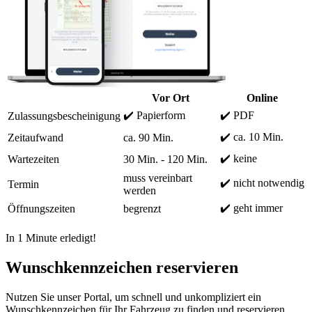
Vor Ort
Online
✔️ Papierform
✔️ PDF
Zulassungsbescheinigung
✔️ ca. 10 Min.
Zeitaufwand
ca. 90 Min.
✔️ keine
Wartezeiten
30 Min. - 120 Min.
muss vereinbart
✔️ nicht notwendig
Termin
werden
✔️ geht immer
Öffnungszeiten
begrenzt
In 1 Minute erledigt!
Wunschkennzeichen reservieren
Nutzen Sie unser Portal, um schnell und unkompliziert ein
Wunschkennzeichen für Ihr Fahrzeug zu finden und reservieren.