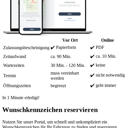
Vor Ort
Online
✔️ Papierform
✔️ PDF
Zulassungsbescheinigung
✔️ ca. 10 Min.
Zeitaufwand
ca. 90 Min.
✔️ keine
Wartezeiten
30 Min. - 120 Min.
muss vereinbart
✔️ nicht notwendig
Termin
werden
✔️ geht immer
Öffnungszeiten
begrenzt
In 1 Minute erledigt!
Wunschkennzeichen reservieren
Nutzen Sie unser Portal, um schnell und unkompliziert ein
Wunschkennzeichen für Ihr Fahrzeug zu finden und reservieren.