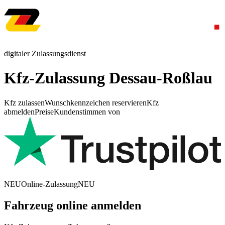
digitaler Zulassungsdienst
Kfz-Zulassung Dessau-Roßlau
Kfz zulassen
Wunschkennzeichen reservieren
Kfz
abmelden
Preise
Kundenstimmen von
NEU
Online-Zulassung
NEU
Fahrzeug online anmelden