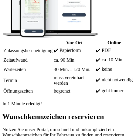
Vor Ort
Online
✔️ Papierform
✔️ PDF
Zulassungsbescheinigung
✔️ ca. 10 Min.
Zeitaufwand
ca. 90 Min.
✔️ keine
Wartezeiten
30 Min. - 120 Min.
muss vereinbart
✔️ nicht notwendig
Termin
werden
✔️ geht immer
Öffnungszeiten
begrenzt
In 1 Minute erledigt!
Wunschkennzeichen reservieren
Nutzen Sie unser Portal, um schnell und unkompliziert ein
Wunschkennzeichen für Ihr Fahrzeug zu finden und reservieren.