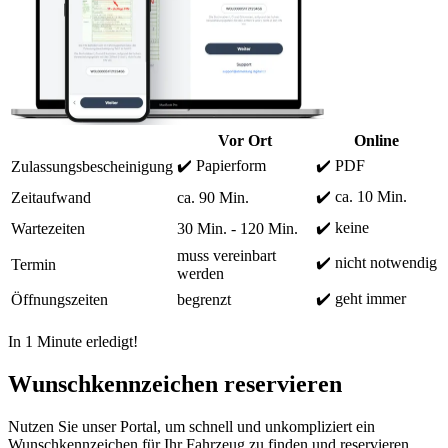
Vor Ort
Online
✔️ Papierform
✔️ PDF
Zulassungsbescheinigung
✔️ ca. 10 Min.
Zeitaufwand
ca. 90 Min.
✔️ keine
Wartezeiten
30 Min. - 120 Min.
muss vereinbart
✔️ nicht notwendig
Termin
werden
✔️ geht immer
Öffnungszeiten
begrenzt
In 1 Minute erledigt!
Wunschkennzeichen reservieren
Nutzen Sie unser Portal, um schnell und unkompliziert ein
Wunschkennzeichen für Ihr Fahrzeug zu finden und reservieren.