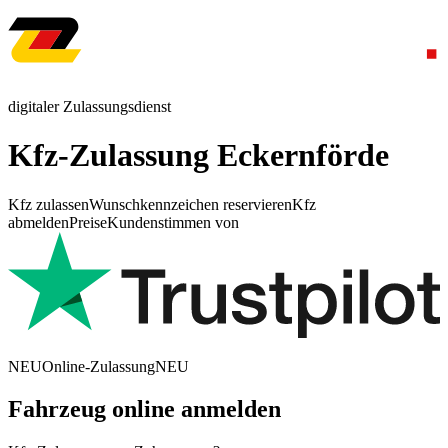
digitaler Zulassungsdienst
Kfz-Zulassung Eckernförde
Kfz zulassen
Wunschkennzeichen reservieren
Kfz
abmelden
Preise
Kundenstimmen von
NEU
Online-Zulassung
NEU
Fahrzeug online anmelden