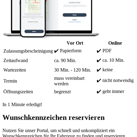
Vor Ort
Online
✔️ Papierform
✔️ PDF
Zulassungsbescheinigung
✔️ ca. 10 Min.
Zeitaufwand
ca. 90 Min.
✔️ keine
Wartezeiten
30 Min. - 120 Min.
muss vereinbart
✔️ nicht notwendig
Termin
werden
✔️ geht immer
Öffnungszeiten
begrenzt
In 1 Minute erledigt!
Wunschkennzeichen reservieren
Nutzen Sie unser Portal, um schnell und unkompliziert ein
Wunschkennzeichen für Ihr Fahrzeug zu finden und reservieren.