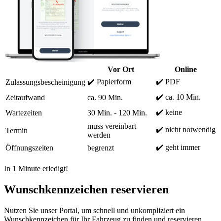
Vor Ort
Online
✔️ Papierform
✔️ PDF
Zulassungsbescheinigung
✔️ ca. 10 Min.
Zeitaufwand
ca. 90 Min.
✔️ keine
Wartezeiten
30 Min. - 120 Min.
muss vereinbart
✔️ nicht notwendig
Termin
werden
✔️ geht immer
Öffnungszeiten
begrenzt
In 1 Minute erledigt!
Wunschkennzeichen reservieren
Nutzen Sie unser Portal, um schnell und unkompliziert ein
Wunschkennzeichen für Ihr Fahrzeug zu finden und reservieren.