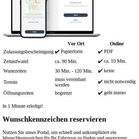
Vor Ort
Online
✔️ Papierform
✔️ PDF
Zulassungsbescheinigung
✔️ ca. 10 Min.
Zeitaufwand
ca. 90 Min.
✔️ keine
Wartezeiten
30 Min. - 120 Min.
muss vereinbart
✔️ nicht notwendig
Termin
werden
✔️ geht immer
Öffnungszeiten
begrenzt
In 1 Minute erledigt!
Wunschkennzeichen reservieren
Nutzen Sie unser Portal, um schnell und unkompliziert ein
Wunschkennzeichen für Ihr Fahrzeug zu finden und reservieren.