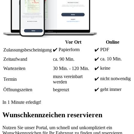
Vor Ort
Online
✔️ Papierform
✔️ PDF
Zulassungsbescheinigung
✔️ ca. 10 Min.
Zeitaufwand
ca. 90 Min.
✔️ keine
Wartezeiten
30 Min. - 120 Min.
muss vereinbart
✔️ nicht notwendig
Termin
werden
✔️ geht immer
Öffnungszeiten
begrenzt
In 1 Minute erledigt!
Wunschkennzeichen reservieren
Nutzen Sie unser Portal, um schnell und unkompliziert ein
Wunschkennzeichen für Ihr Fahrzeug zu finden und reservieren.