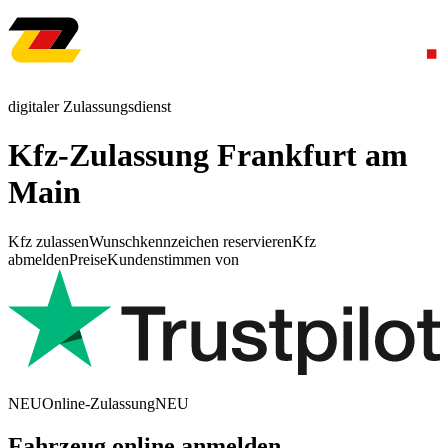
digitaler Zulassungsdienst
Kfz-Zulassung Frankfurt am
Main
Kfz zulassen
Wunschkennzeichen reservieren
Kfz
abmelden
Preise
Kundenstimmen von
NEU
Online-Zulassung
NEU
Fahrzeug online anmelden