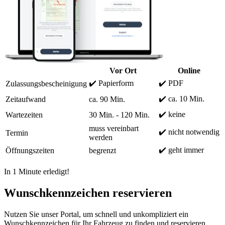
Vor Ort
Online
✔️ Papierform
✔️ PDF
Zulassungsbescheinigung
✔️ ca. 10 Min.
Zeitaufwand
ca. 90 Min.
✔️ keine
Wartezeiten
30 Min. - 120 Min.
muss vereinbart
✔️ nicht notwendig
Termin
werden
✔️ geht immer
Öffnungszeiten
begrenzt
In 1 Minute erledigt!
Wunschkennzeichen reservieren
Nutzen Sie unser Portal, um schnell und unkompliziert ein
Wunschkennzeichen für Ihr Fahrzeug zu finden und reservieren.