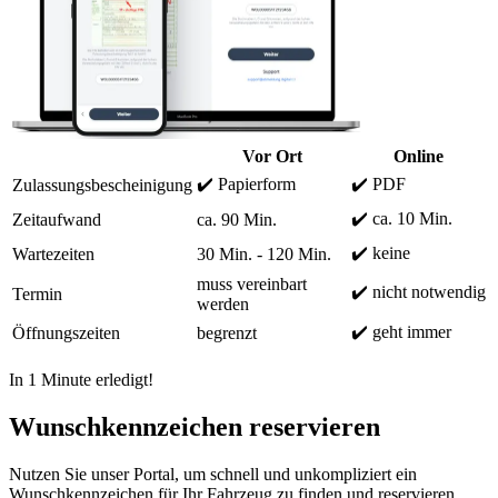
Vor Ort
Online
✔️ Papierform
✔️ PDF
Zulassungsbescheinigung
✔️ ca. 10 Min.
Zeitaufwand
ca. 90 Min.
✔️ keine
Wartezeiten
30 Min. - 120 Min.
muss vereinbart
✔️ nicht notwendig
Termin
werden
✔️ geht immer
Öffnungszeiten
begrenzt
In 1 Minute erledigt!
Wunschkennzeichen reservieren
Nutzen Sie unser Portal, um schnell und unkompliziert ein
Wunschkennzeichen für Ihr Fahrzeug zu finden und reservieren.