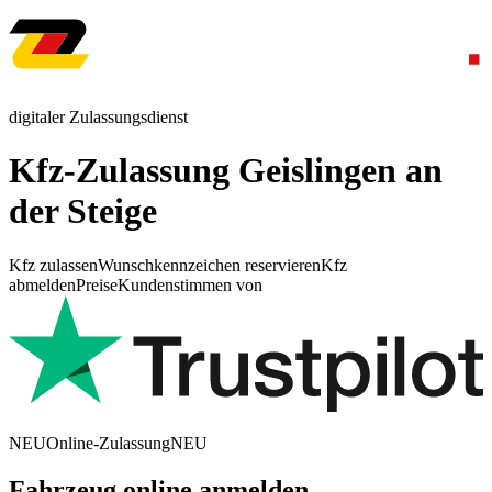
digitaler Zulassungsdienst
Kfz-Zulassung Geislingen an
der Steige
Kfz zulassen
Wunschkennzeichen reservieren
Kfz
abmelden
Preise
Kundenstimmen von
NEU
Online-Zulassung
NEU
Fahrzeug online anmelden