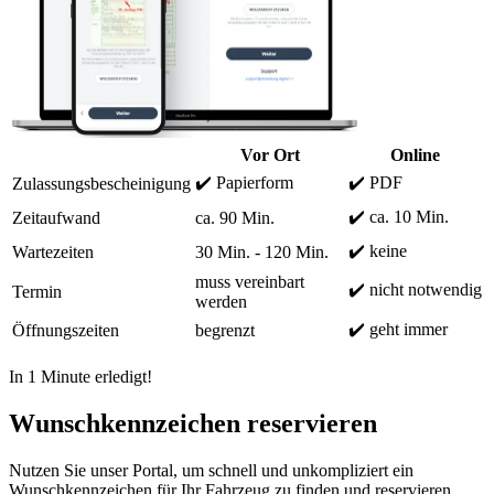
Vor Ort
Online
✔️ Papierform
✔️ PDF
Zulassungsbescheinigung
✔️ ca. 10 Min.
Zeitaufwand
ca. 90 Min.
✔️ keine
Wartezeiten
30 Min. - 120 Min.
muss vereinbart
✔️ nicht notwendig
Termin
werden
✔️ geht immer
Öffnungszeiten
begrenzt
In 1 Minute erledigt!
Wunschkennzeichen reservieren
Nutzen Sie unser Portal, um schnell und unkompliziert ein
Wunschkennzeichen für Ihr Fahrzeug zu finden und reservieren.