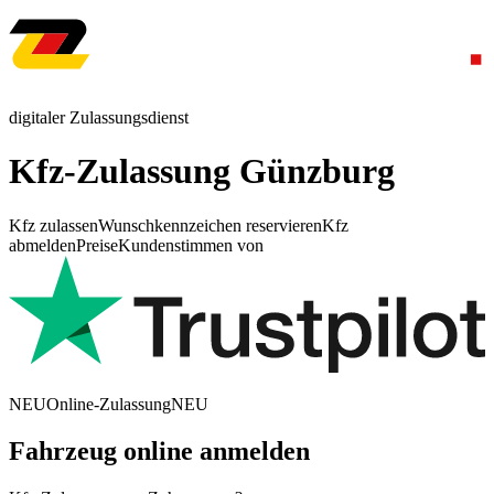
digitaler Zulassungsdienst
Kfz-Zulassung Günzburg
Kfz zulassen
Wunschkennzeichen reservieren
Kfz
abmelden
Preise
Kundenstimmen von
NEU
Online-Zulassung
NEU
Fahrzeug online anmelden