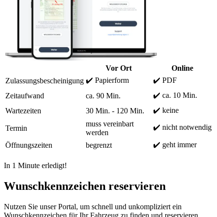
Vor Ort
Online
✔️ Papierform
✔️ PDF
Zulassungsbescheinigung
✔️ ca. 10 Min.
Zeitaufwand
ca. 90 Min.
✔️ keine
Wartezeiten
30 Min. - 120 Min.
muss vereinbart
✔️ nicht notwendig
Termin
werden
✔️ geht immer
Öffnungszeiten
begrenzt
In 1 Minute erledigt!
Wunschkennzeichen reservieren
Nutzen Sie unser Portal, um schnell und unkompliziert ein
Wunschkennzeichen für Ihr Fahrzeug zu finden und reservieren.