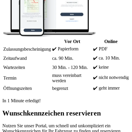
Vor Ort
Online
✔️ Papierform
✔️ PDF
Zulassungsbescheinigung
✔️ ca. 10 Min.
Zeitaufwand
ca. 90 Min.
✔️ keine
Wartezeiten
30 Min. - 120 Min.
muss vereinbart
✔️ nicht notwendig
Termin
werden
✔️ geht immer
Öffnungszeiten
begrenzt
In 1 Minute erledigt!
Wunschkennzeichen reservieren
Nutzen Sie unser Portal, um schnell und unkompliziert ein
Wunschkennzeichen für Ihr Fahrzeug zu finden und reservieren.