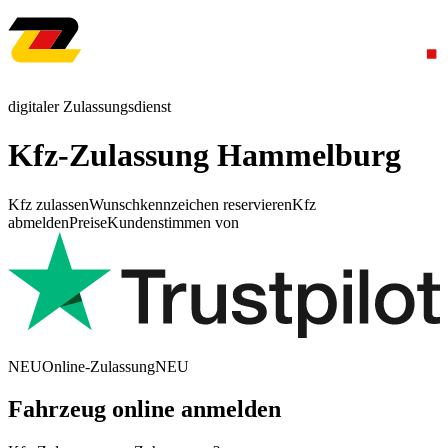
digitaler Zulassungsdienst
Kfz-Zulassung Hammelburg
Kfz zulassen
Wunschkennzeichen reservieren
Kfz
abmelden
Preise
Kundenstimmen von
NEU
Online-Zulassung
NEU
Fahrzeug online anmelden