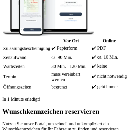
Vor Ort
Online
✔️ Papierform
✔️ PDF
Zulassungsbescheinigung
✔️ ca. 10 Min.
Zeitaufwand
ca. 90 Min.
✔️ keine
Wartezeiten
30 Min. - 120 Min.
muss vereinbart
✔️ nicht notwendig
Termin
werden
✔️ geht immer
Öffnungszeiten
begrenzt
In 1 Minute erledigt!
Wunschkennzeichen reservieren
Nutzen Sie unser Portal, um schnell und unkompliziert ein
Wunschkennzeichen für Ihr Fahrzeug zu finden und reservieren.