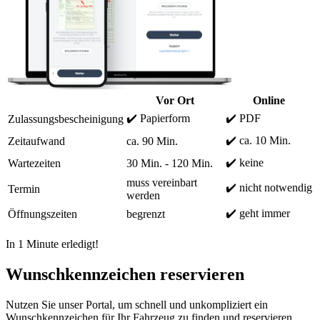
Vor Ort
Online
✔️ Papierform
✔️ PDF
Zulassungsbescheinigung
✔️ ca. 10 Min.
Zeitaufwand
ca. 90 Min.
✔️ keine
Wartezeiten
30 Min. - 120 Min.
muss vereinbart
✔️ nicht notwendig
Termin
werden
✔️ geht immer
Öffnungszeiten
begrenzt
In 1 Minute erledigt!
Wunschkennzeichen reservieren
Nutzen Sie unser Portal, um schnell und unkompliziert ein
Wunschkennzeichen für Ihr Fahrzeug zu finden und reservieren.