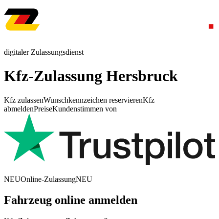
digitaler Zulassungsdienst
Kfz-Zulassung Hersbruck
Kfz zulassen
Wunschkennzeichen reservieren
Kfz
abmelden
Preise
Kundenstimmen von
NEU
Online-Zulassung
NEU
Fahrzeug online anmelden