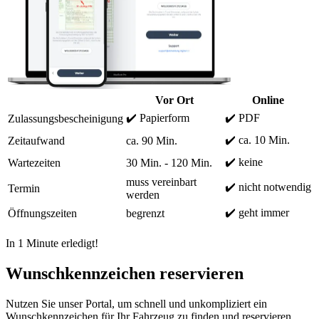
Vor Ort
Online
✔️ Papierform
✔️ PDF
Zulassungsbescheinigung
✔️ ca. 10 Min.
Zeitaufwand
ca. 90 Min.
✔️ keine
Wartezeiten
30 Min. - 120 Min.
muss vereinbart
✔️ nicht notwendig
Termin
werden
✔️ geht immer
Öffnungszeiten
begrenzt
In 1 Minute erledigt!
Wunschkennzeichen reservieren
Nutzen Sie unser Portal, um schnell und unkompliziert ein
Wunschkennzeichen für Ihr Fahrzeug zu finden und reservieren.