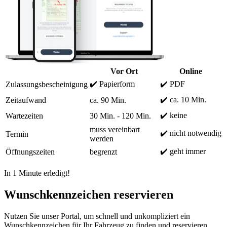
Vor Ort
Online
✔️ Papierform
✔️ PDF
Zulassungsbescheinigung
✔️ ca. 10 Min.
Zeitaufwand
ca. 90 Min.
✔️ keine
Wartezeiten
30 Min. - 120 Min.
muss vereinbart
✔️ nicht notwendig
Termin
werden
✔️ geht immer
Öffnungszeiten
begrenzt
In 1 Minute erledigt!
Wunschkennzeichen reservieren
Nutzen Sie unser Portal, um schnell und unkompliziert ein
Wunschkennzeichen für Ihr Fahrzeug zu finden und reservieren.