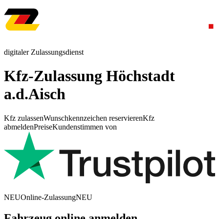
digitaler Zulassungsdienst
Kfz-Zulassung Höchstadt
a.d.Aisch
Kfz zulassen
Wunschkennzeichen reservieren
Kfz
abmelden
Preise
Kundenstimmen von
NEU
Online-Zulassung
NEU
Fahrzeug online anmelden