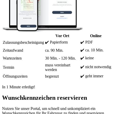
Vor Ort
Online
✔️ Papierform
✔️ PDF
Zulassungsbescheinigung
✔️ ca. 10 Min.
Zeitaufwand
ca. 90 Min.
✔️ keine
Wartezeiten
30 Min. - 120 Min.
muss vereinbart
✔️ nicht notwendig
Termin
werden
✔️ geht immer
Öffnungszeiten
begrenzt
In 1 Minute erledigt!
Wunschkennzeichen reservieren
Nutzen Sie unser Portal, um schnell und unkompliziert ein
Wunschkennzeichen für Ihr Fahrzeug zu finden und reservieren.