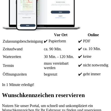
Vor Ort
Online
✔️ Papierform
✔️ PDF
Zulassungsbescheinigung
✔️ ca. 10 Min.
Zeitaufwand
ca. 90 Min.
✔️ keine
Wartezeiten
30 Min. - 120 Min.
muss vereinbart
✔️ nicht notwendig
Termin
werden
✔️ geht immer
Öffnungszeiten
begrenzt
In 1 Minute erledigt!
Wunschkennzeichen reservieren
Nutzen Sie unser Portal, um schnell und unkompliziert ein
Wunschkennzeichen für Ihr Fahrzeug zu finden und reservieren.