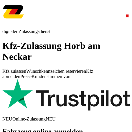
digitaler Zulassungsdienst
Kfz-Zulassung Horb am
Neckar
Kfz zulassen
Wunschkennzeichen reservieren
Kfz
abmelden
Preise
Kundenstimmen von
NEU
Online-Zulassung
NEU
Fahrzeug online anmelden