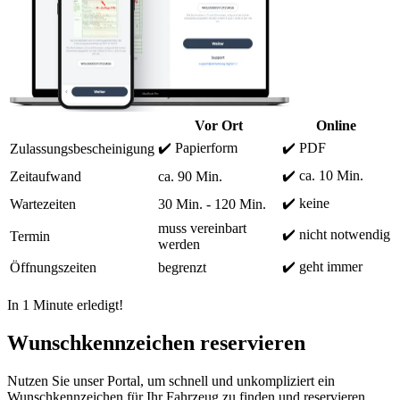
Vor Ort
Online
✔️ Papierform
✔️ PDF
Zulassungsbescheinigung
✔️ ca. 10 Min.
Zeitaufwand
ca. 90 Min.
✔️ keine
Wartezeiten
30 Min. - 120 Min.
muss vereinbart
✔️ nicht notwendig
Termin
werden
✔️ geht immer
Öffnungszeiten
begrenzt
In 1 Minute erledigt!
Wunschkennzeichen reservieren
Nutzen Sie unser Portal, um schnell und unkompliziert ein
Wunschkennzeichen für Ihr Fahrzeug zu finden und reservieren.