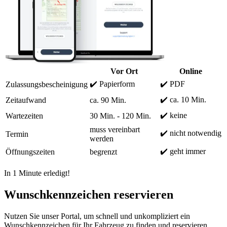
Vor Ort
Online
✔️ Papierform
✔️ PDF
Zulassungsbescheinigung
✔️ ca. 10 Min.
Zeitaufwand
ca. 90 Min.
✔️ keine
Wartezeiten
30 Min. - 120 Min.
muss vereinbart
✔️ nicht notwendig
Termin
werden
✔️ geht immer
Öffnungszeiten
begrenzt
In 1 Minute erledigt!
Wunschkennzeichen reservieren
Nutzen Sie unser Portal, um schnell und unkompliziert ein
Wunschkennzeichen für Ihr Fahrzeug zu finden und reservieren.