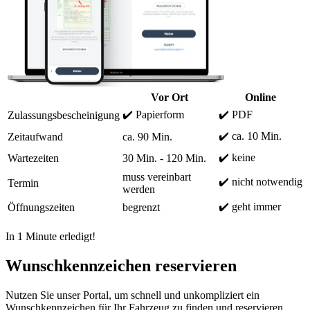
Vor Ort
Online
✔️ Papierform
✔️ PDF
Zulassungsbescheinigung
✔️ ca. 10 Min.
Zeitaufwand
ca. 90 Min.
✔️ keine
Wartezeiten
30 Min. - 120 Min.
muss vereinbart
✔️ nicht notwendig
Termin
werden
✔️ geht immer
Öffnungszeiten
begrenzt
In 1 Minute erledigt!
Wunschkennzeichen reservieren
Nutzen Sie unser Portal, um schnell und unkompliziert ein
Wunschkennzeichen für Ihr Fahrzeug zu finden und reservieren.