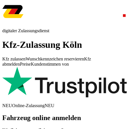
digitaler Zulassungsdienst
Kfz-Zulassung Köln
Kfz zulassen
Wunschkennzeichen reservieren
Kfz
abmelden
Preise
Kundenstimmen von
NEU
Online-Zulassung
NEU
Fahrzeug online anmelden