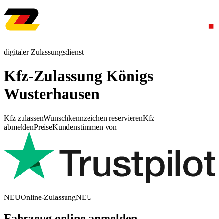
digitaler Zulassungsdienst
Kfz-Zulassung Königs
Wusterhausen
Kfz zulassen
Wunschkennzeichen reservieren
Kfz
abmelden
Preise
Kundenstimmen von
NEU
Online-Zulassung
NEU
Fahrzeug online anmelden